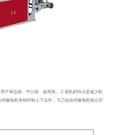
，适用于插边袋、平口袋、超厚袋。 2.该机的特点是减少机
烫刀由伺服电机单独控制上下运作，飞刀也由伺服电机独立控