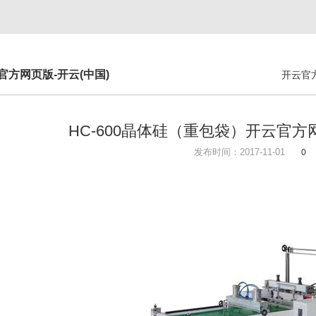
方网页版-开云(中国)
开云官
HC-600晶体硅（重包袋）开云官方网
发布时间：2017-11-01
0