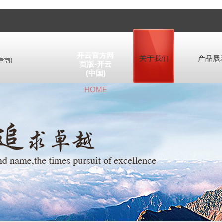
开云官方网
关于我们
产品展
页版-开云
(中国)
HOME