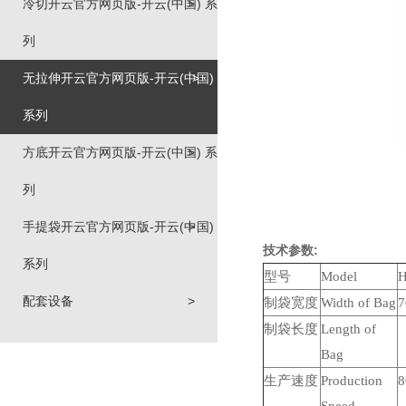
冷切开云官方网页版-开云(中国) 系
>
列
无拉伸开云官方网页版-开云(中国)
>
系列
方底开云官方网页版-开云(中国) 系
>
列
手提袋开云官方网页版-开云(中国)
>
技术参数:
系列
型号
Model
H
配套设备
>
制袋宽度
Width of Bag
制袋长度
Length of
Bag
生产速度
Production
8