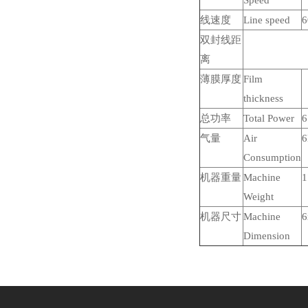
Speed
线速度
Line speed
6
双封线距
离
薄膜厚度
Film
thickness
总功率
Total Power
6
气量
Air
6
Consumption
机器重量
Machine
1
Weight
机器尺寸
Machine
6
Dimension