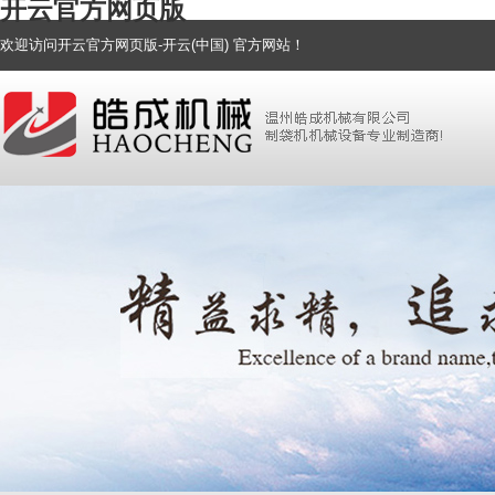
开云官方网页版
欢迎访问开云官方网页版-开云(中国) 官方网站！