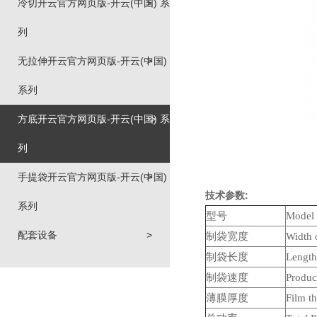
冷切开云官方网页版-开云(中国) 系
>
列
无拉伸开云官方网页版-开云(中国)
>
系列
方底开云官方网页版-开云(中国) 系
>
列
手提袋开云官方网页版-开云(中国)
>
技术参数:
系列
型号
Model
配套设备
>
制袋宽度
Width 
制袋长度
Length
制袋速度
Produc
薄膜厚度
Film t