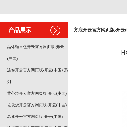
产品展示
方底开云官方网页版-开云(
晶体硅重包开云官方网页版-开云
>
H
(中国)
连卷开云官方网页版-开云(中国) 系
>
列
背心袋开云官方网页版-开云(中国)
>
垃圾袋开云官方网页版-开云(中国)
>
高速开云官方网页版-开云(中国)
>