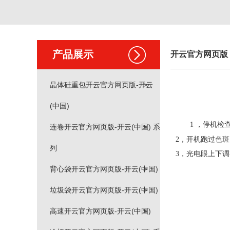
产品展示
开云官方网页版
晶体硅重包开云官方网页版-开云
>
(中国)
1 ，停机
连卷开云官方网页版-开云(中国) 系
>
色斑
2，开机跑过
列
3，光电眼上下
背心袋开云官方网页版-开云(中国)
>
垃圾袋开云官方网页版-开云(中国)
>
高速开云官方网页版-开云(中国)
>