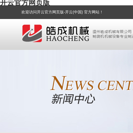
开云官方网页版
欢迎访问开云官方网页版-开云(中国) 官方网站！