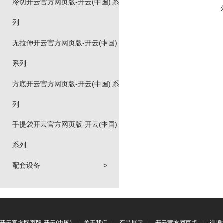
冷切开云官方网页版-开云(中国) 系
>
列
无拉伸开云官方网页版-开云(中国)
>
系列
方底开云官方网页版-开云(中国) 系
>
列
手提袋开云官方网页版-开云(中国)
>
系列
配套设备
>
开云官方网页版-开云(中国)
-
关于我们
-
产品展示
-
开云官方网页版
-
视频