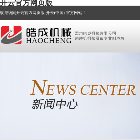
开云官方网页版
欢迎访问开云官方网页版-开云(中国) 官方网站！