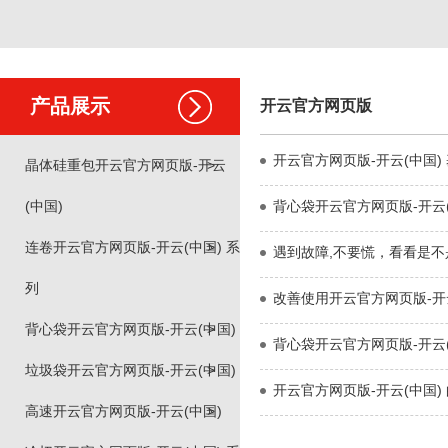
产品展示
开云官方网页版
开云官方网页版-开云(中国)
晶体硅重包开云官方网页版-开云
>
(中国)
背心袋开云官方网页版-开云
连卷开云官方网页版-开云(中国) 系
>
遇到故障,不要慌，看看是不
列
改善使用开云官方网页版-开
背心袋开云官方网页版-开云(中国)
>
背心袋开云官方网页版-开云
垃圾袋开云官方网页版-开云(中国)
>
开云官方网页版-开云(中国)
高速开云官方网页版-开云(中国)
>